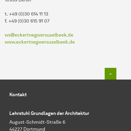
t. +49 (0)30 614 11 13
f. +49 (0)30 615 91 07
ws@eckertnegwersuselbeek.de
www.eckertnegwersuselbeek.de
Zum Seit
Kontakt
Lehrstuhl Grundlagen der Architektur
August-Schmidt-Straße 6
44227 Dortmund