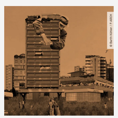
© Barth Köhler ​/​ F-ARCH